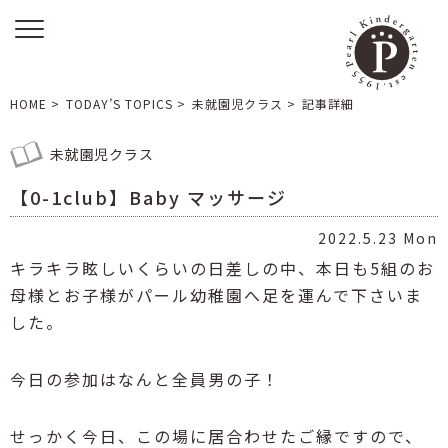
HOME
>
TODAY’S TOPICS
>
未就園児クラス
>
記事詳細
未就園児クラス
【0-1club】Baby マッサージ
2022.5.23 Mon
キラキラ眩しいくらいの日差しの中、本日も
5
組のお
母様とお子様がパール幼稚園へ足を運んで下さいま
した。
今日の参加はなんと全員男の子！
せっかく今日、この場に居合わせたご縁ですので、