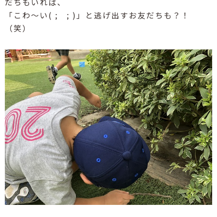
だちもいれば、
「こわ～い( ; ; )」と逃げ出すお友だちも？！
（笑）