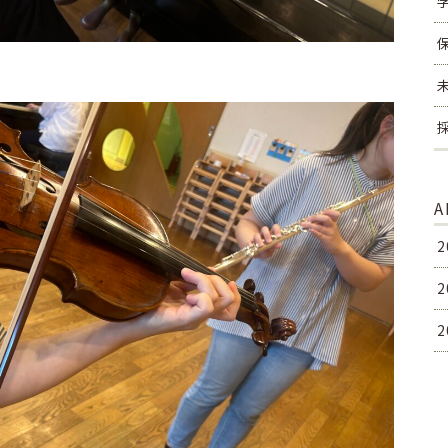
A
2
2
2