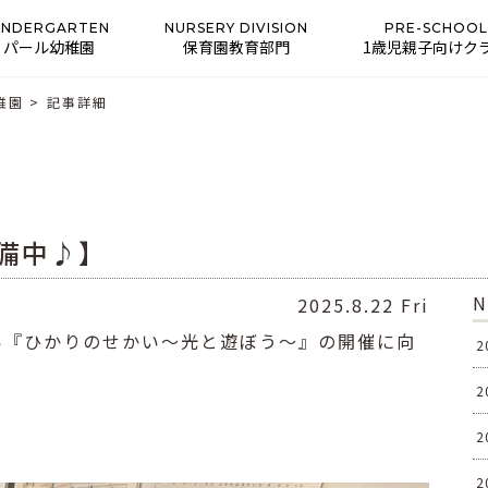
INDERGARTEN
NURSERY DIVISION
PRE-SCHOOL
パール幼稚園
保育園教育部門
1歳児親子向けク
稚園
>
記事詳細
備中♪】
N
2025.8.22 Fri
い『ひかりのせかい〜光と遊ぼう〜』の開催に向
2
2
！
2
2