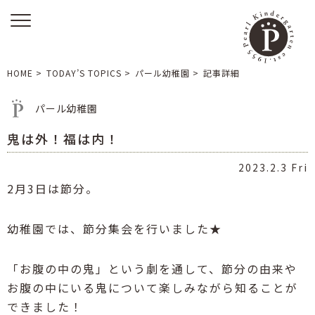
HOME
>
TODAY’S TOPICS
>
パール幼稚園
>
記事詳細
パール幼稚園
鬼は外！福は内！
2023.2.3 Fri
2
月
3
日は節分。
幼稚園では、節分集会を行いました
★
「お腹の中の鬼」という劇を通して、節分の由来や
お腹の中にいる鬼について楽しみながら知ることが
できました！